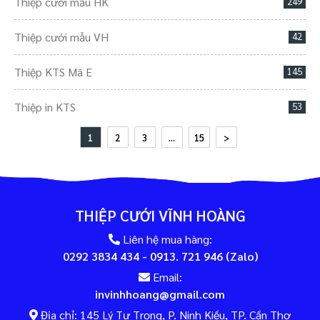
Thiệp cưới mẫu HK
249
Thiệp cưới mẫu VH
42
Thiệp KTS Mã E
145
Thiệp in KTS
53
1
2
3
...
15
>
THIỆP CƯỚI VĨNH HOÀNG
Liên hệ mua hàng:
0292 3834 434 - 0913. 721 946 (Zalo)
Email:
invinhhoang@gmail.com
Địa chỉ: 145 Lý Tự Trọng, P. Ninh Kiều, TP. Cần Thơ