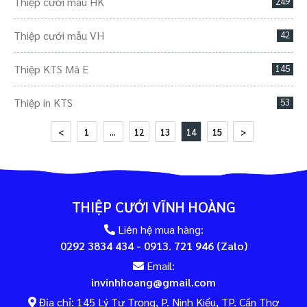
Thiệp cưới mẫu HK
249
Thiệp cưới mẫu VH
42
Thiệp KTS Mã E
145
Thiệp in KTS
53
<
1
...
12
13
14
15
>
THIỆP CƯỚI VĨNH HOÀNG
Liên hệ mua hàng:
0292 3834 434 - 0913. 721 946 (Zalo)
Email:
invinhhoang@gmail.com
Địa chỉ: 145 Lý Tự Trọng, P. Ninh Kiều, TP. Cần Thơ