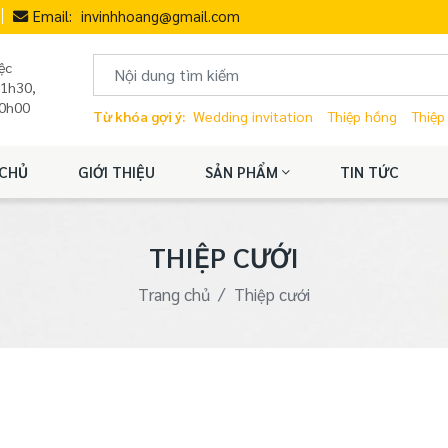
Email:
invinhhoang@gmail.com
ệc
11h30,
20h00
Từ khóa gợi ý:
Wedding invitation
Thiệp hồng
Thiệp
CHỦ
GIỚI THIỆU
SẢN PHẨM
TIN TỨC
THIỆP CƯỚI
Trang chủ
Thiệp cưới