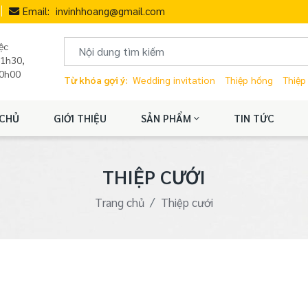
Email:
invinhhoang@gmail.com
ệc
11h30,
20h00
Từ khóa gợi ý:
Wedding invitation
Thiệp hồng
Thiệp
CHỦ
GIỚI THIỆU
SẢN PHẨM
TIN TỨC
THIỆP CƯỚI
Trang chủ
Thiệp cưới