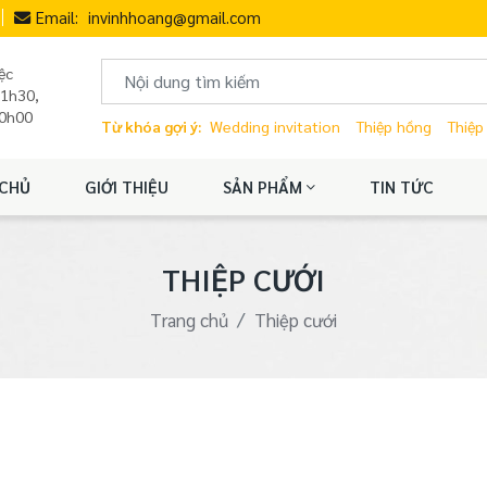
Email:
invinhhoang@gmail.com
ệc
11h30,
20h00
Từ khóa gợi ý:
Wedding invitation
Thiệp hồng
Thiệp
CHỦ
GIỚI THIỆU
SẢN PHẨM
TIN TỨC
THIỆP CƯỚI
Trang chủ
Thiệp cưới