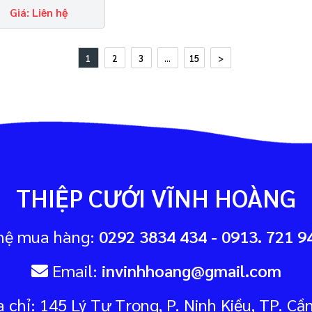
Giá: Liên hệ
1
2
3
...
15
>
THIỆP CƯỚI VĨNH HOÀNG
hệ mua hàng:
0292 3834 434 - 0913. 721 94
Email:
invinhhoang@gmail.com
 chỉ: 145 Lý Tự Trọng, P. Ninh Kiều, TP. Cầ