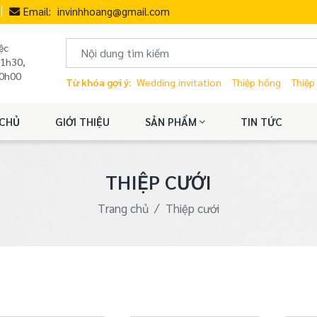
Email:
invinhhoang@gmail.com
ệc
11h30,
20h00
Từ khóa gợi ý:
Wedding invitation
Thiệp hồng
Thiệp
CHỦ
GIỚI THIỆU
SẢN PHẨM
TIN TỨC
THIỆP CƯỚI
Trang chủ
Thiệp cưới