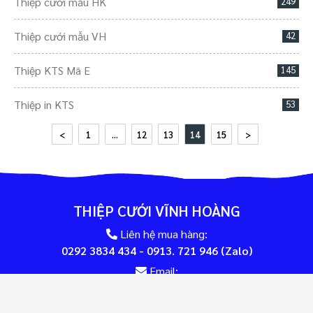
Thiệp cưới mẫu HK
249
Thiệp cưới mẫu VH
42
Thiệp KTS Mã E
145
Thiệp in KTS
53
<
1
...
12
13
14
15
>
THIỆP CƯỚI VĨNH HOÀNG
Liên hệ mua hàng:
0292 3834 434 - 0913. 721 946 (Zalo)
Email:
invinhhoang@gmail.com
Địa chỉ: 145 Lý Tự Trọng, P. Ninh Kiều, TP. Cần Thơ