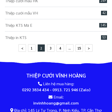
Thiệp cưới mẫu HK
249
Thiệp cưới mẫu VH
42
Thiệp KTS Mã E
145
Thiệp in KTS
53
<
1
2
3
4
...
15
>
THIỆP CƯỚI VĨNH HOÀNG
Liên hệ mua hàng:
0292 3834 434 - 0913. 721 946 (Zalo)
Email:
invinhhoang@gmail.com
Địa chỉ: 145 Lý Tự Trọng, P. Ninh Kiều, TP. Cần Thơ