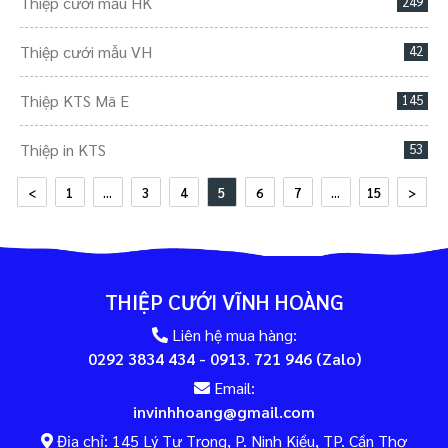
Thiệp cưới mẫu HK
249
Thiệp cưới mẫu VH
42
Thiệp KTS Mã E
145
Thiệp in KTS
53
<
1
...
3
4
5
6
7
...
15
>
THIỆP CƯỚI VĨNH HOÀNG
Liên hệ mua hàng:
0292 3834 434 - 0913. 721 946 (Zalo)
Email:
invinhhoang@gmail.com
Địa chỉ: 145 Lý Tự Trọng, P. Ninh Kiều, TP. Cần Thơ