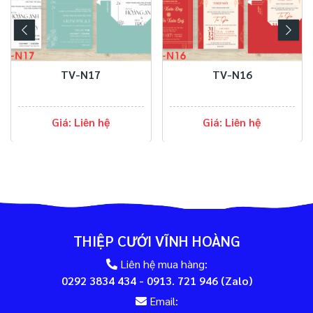
TV-N17
TV-N16
Giá: Liên hệ
Giá: Liên hệ
THIỆP CƯỚI VĨNH HOÀNG
Liên hệ mua hàng:
0292 3834 434 - 0913. 721 946 (Zalo)
Email: