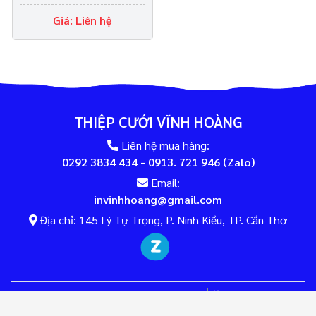
Giá: Liên hệ
THIỆP CƯỚI VĨNH HOÀNG
Liên hệ mua hàng:
0292 3834 434 - 0913. 721 946 (Zalo)
Email:
invinhhoang@gmail.com
Địa chỉ: 145 Lý Tự Trọng, P. Ninh Kiều, TP. Cần Thơ
Đang online:
20
Tổng cộng: 96449