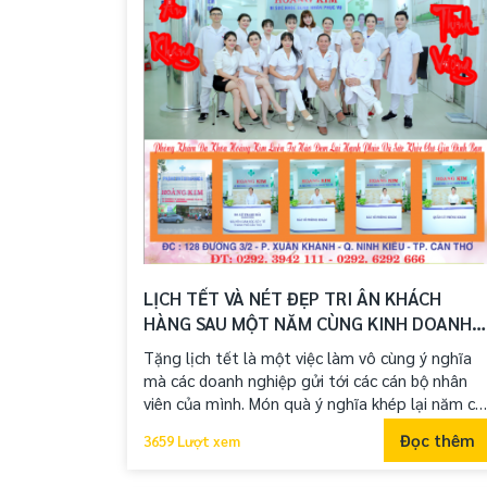
LỊCH TẾT VÀ NÉT ĐẸP TRI ÂN KHÁCH
HÀNG SAU MỘT NĂM CÙNG KINH DOANH
VÀ HỢP TÁC
Tặng lịch tết là một việc làm vô cùng ý nghĩa
mà các doanh nghiệp gửi tới các cán bộ nhân
viên của mình. Món quà ý nghĩa khép lại năm cũ
và mở ra các mục tiêu của năm mới sắp đến.
Đọc thêm
3659 Lượt xem
Bên cạnh đó, Một bộ lịch Tết luôn in kèm theo
hình ảnh logo thương hiệu của công ty sẽ càng