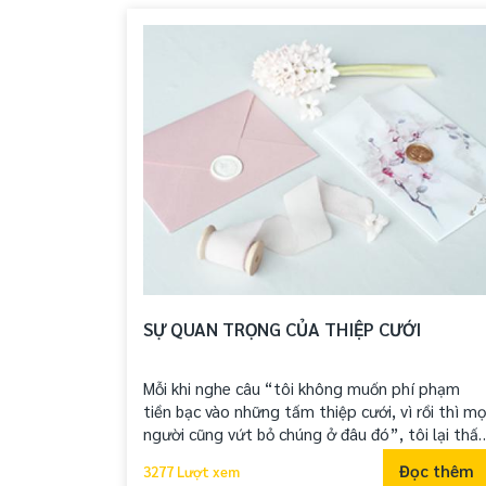
có ý nghĩa và giá trị hơn. Nó như một lời chúc
phúc của một doanh nghiệp thành đạt đến gia
đình người nhận
SỰ QUAN TRỌNG CỦA THIỆP CƯỚI
Mỗi khi nghe câu “tôi không muốn phí phạm
tiền bạc vào những tấm thiệp cưới, vì rồi thì mọ
người cũng vứt bỏ chúng ở đâu đó”, tôi lại thấy
có gì đó hụt hẫng và bối rối. Không phải vì
Đọc thêm
3277 Lượt xem
những tấm thiệp là một phần quan trọng tron