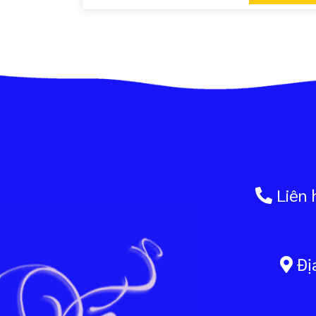
đời tôi, mà đây rõ ràng là một suy nghĩ không
đúng. Bài viết này sẽ cho bạn thấy điều đó.
Liên 
Địa