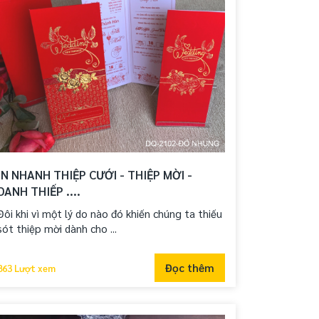
IN NHANH THIỆP CƯỚI - THIỆP MỜI -
DANH THIẾP ....
Đôi khi vì một lý do nào đó khiến chúng ta thiếu
sót thiệp mời dành cho ...
Đọc thêm
863 Lượt xem