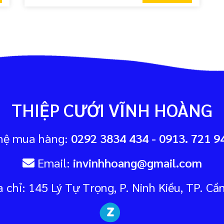
Tuy nhiên, đây lại là một phần quan trọng góp
phần vào sự hoàn chỉnh của đám cưới. Vậy tầm
quan trọng đó là gì? Cần lưu ý những gì khi in để
thiệp cưới đẹp như mong muốn?
THIỆP CƯỚI VĨNH HOÀNG
hệ mua hàng:
0292 3834 434 - 0913. 721 94
Email:
invinhhoang@gmail.com
 chỉ: 145 Lý Tự Trọng, P. Ninh Kiều, TP. Cầ