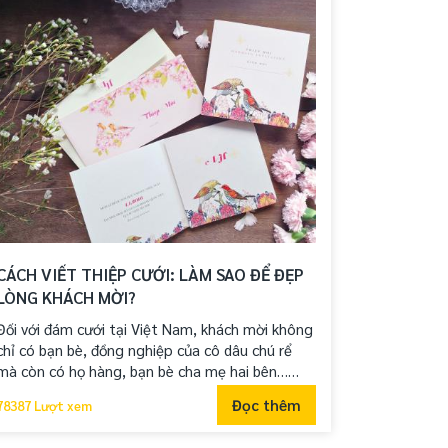
CÁCH VIẾT THIỆP CƯỚI: LÀM SAO ĐỂ ĐẸP
LÒNG KHÁCH MỜI?
Đối với đám cưới tại Việt Nam, khách mời không
chỉ có bạn bè, đồng nghiệp của cô dâu chú rể
mà còn có họ hàng, bạn bè cha mẹ hai bên…
Cách xưng hô của người Việt lại phức tạp: Anh-
Đọc thêm
78387 Lượt xem
chị, bác, thiếm, mợ, cậu, cô, dì… Nếu dùng
không khéo sẽ mất lòng khách mời. Vậy nên đòi