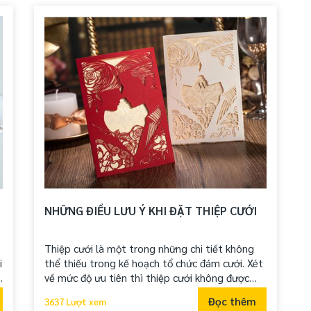
NHỮNG ĐIỀU LƯU Ý KHI ĐẶT THIỆP CƯỚI
Thiệp cưới là một trong những chi tiết không
i
thể thiếu trong kế hoạch tổ chức đám cưới. Xét
về mức độ ưu tiên thì thiệp cưới không được
nhiều các cặp đôi quan tâm và chú trọng nhiều
Đọc thêm
3637 Lượt xem
g
so với váy cưới hay địa điểm tổ chức tiệc cưới.