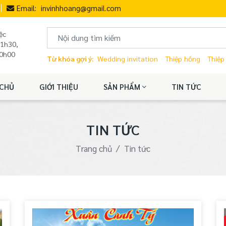
Email:
invinhhoang@gmail.com
ệc
11h30,
20h00
Từ khóa gợi ý:
Wedding invitation
Thiệp hồng
Thiệp
CHỦ
GIỚI THIỆU
SẢN PHẨM
TIN TỨC
TIN TỨC
Trang chủ
Tin tức