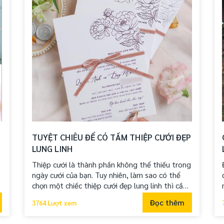
TUYỆT CHIÊU ĐỂ CÓ TẤM THIỆP CƯỚI ĐẸP
LUNG LINH
Thiệp cưới là thành phần không thể thiếu trong
ngày cưới của bạn. Tuy nhiên, làm sao có thể
chọn một chiếc thiệp cưới đẹp lung linh thì cần
phải có những mẹo hay. Bài viết sau sẽ giúp bạn
Đọc thêm
3764 Lượt xem
chọn những chiếc thiệp cưới ưng ý nhất.