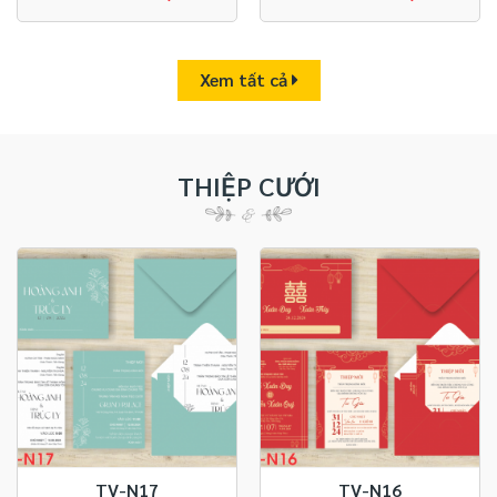
Xem tất cả
THIỆP CƯỚI
TV-N17
TV-N16