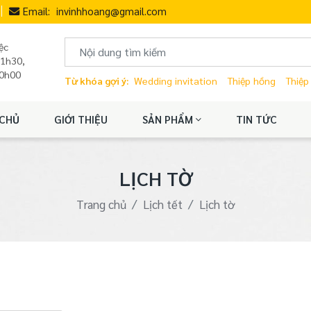
Email:
invinhhoang@gmail.com
ệc
11h30,
20h00
Từ khóa gợi ý:
Wedding invitation
Thiệp hồng
Thiệp
CHỦ
GIỚI THIỆU
SẢN PHẨM
TIN TỨC
LỊCH TỜ
Trang chủ
Lịch tết
Lịch tờ