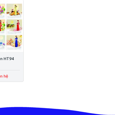
àn HT94
ên hệ