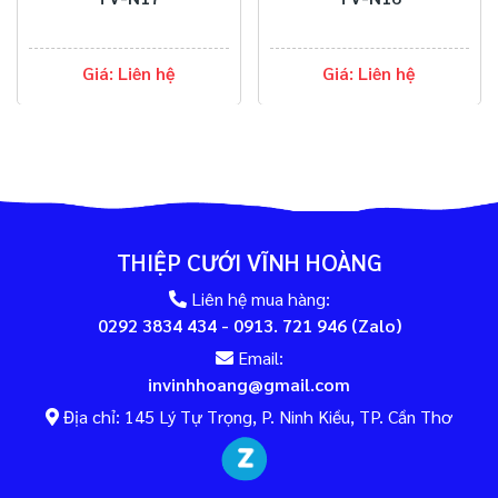
Giá: Liên hệ
Giá: Liên hệ
THIỆP CƯỚI VĨNH HOÀNG
Liên hệ mua hàng:
0292 3834 434 - 0913. 721 946 (Zalo)
Email:
invinhhoang@gmail.com
Địa chỉ: 145 Lý Tự Trọng, P. Ninh Kiều, TP. Cần Thơ