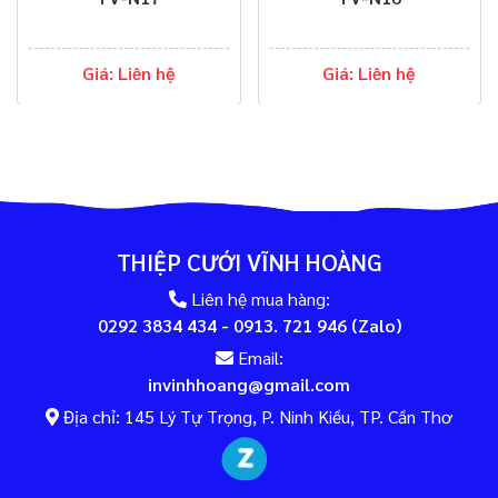
Giá: Liên hệ
Giá: Liên hệ
THIỆP CƯỚI VĨNH HOÀNG
Liên hệ mua hàng:
0292 3834 434 - 0913. 721 946 (Zalo)
Email:
invinhhoang@gmail.com
Địa chỉ: 145 Lý Tự Trọng, P. Ninh Kiều, TP. Cần Thơ