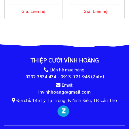
Giá: Liên hệ
Giá: Liên hệ
THIỆP CƯỚI VĨNH HOÀNG
Liên hệ mua hàng:
0292 3834 434 - 0913. 721 946 (Zalo)
Email:
invinhhoang@gmail.com
Địa chỉ: 145 Lý Tự Trọng, P. Ninh Kiều, TP. Cần Thơ