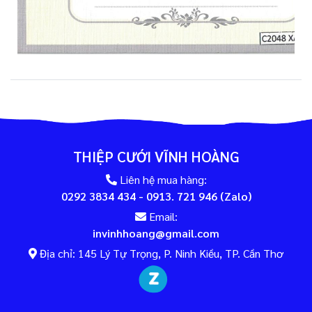
THIỆP CƯỚI VĨNH HOÀNG
Liên hệ mua hàng:
0292 3834 434 - 0913. 721 946 (Zalo)
Email:
invinhhoang@gmail.com
Địa chỉ: 145 Lý Tự Trọng, P. Ninh Kiều, TP. Cần Thơ