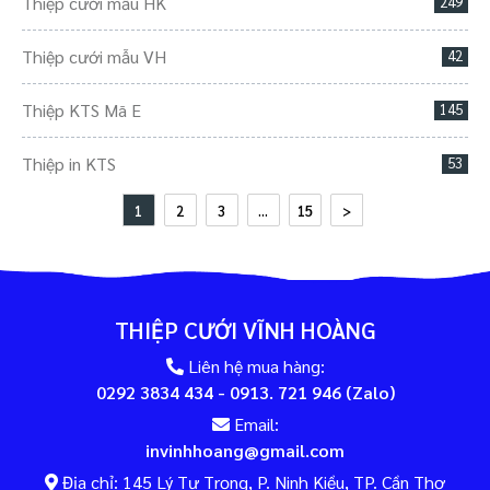
Thiệp cưới mẫu HK
249
Thiệp cưới mẫu VH
42
Thiệp KTS Mã E
145
Thiệp in KTS
53
1
2
3
...
15
>
THIỆP CƯỚI VĨNH HOÀNG
Liên hệ mua hàng:
0292 3834 434 - 0913. 721 946 (Zalo)
Email:
invinhhoang@gmail.com
Địa chỉ: 145 Lý Tự Trọng, P. Ninh Kiều, TP. Cần Thơ