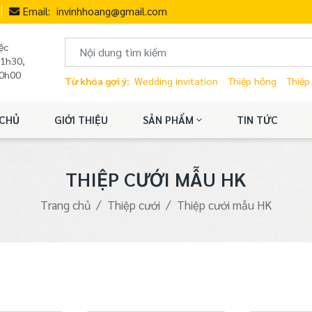
Email:
invinhhoang@gmail.com
ệc
11h30,
20h00
Từ khóa gợi ý:
Wedding invitation
Thiệp hồng
Thiệp
CHỦ
GIỚI THIỆU
SẢN PHẨM
TIN TỨC
THIỆP CƯỚI MẪU HK
Trang chủ
Thiệp cưới
Thiệp cưới mẫu HK