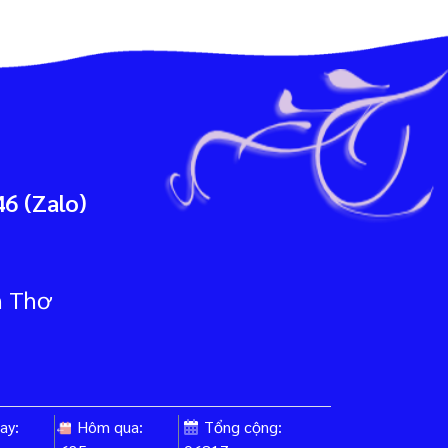
6 (Zalo)
n Thơ
ay:
Hôm qua:
Tổng cộng: