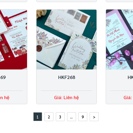
69
HKF268
H
ên hệ
Giá: Liên hệ
Giá:
1
2
3
...
9
>