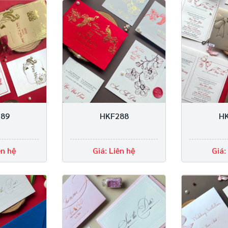
89
HKF288
H
ên hệ
Giá: Liên hệ
Giá: