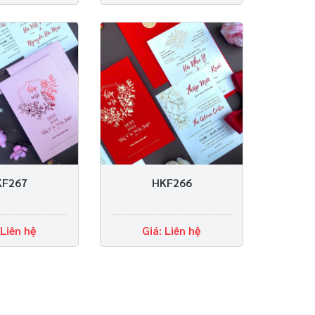
KF267
HKF266
 Liên hệ
Giá: Liên hệ