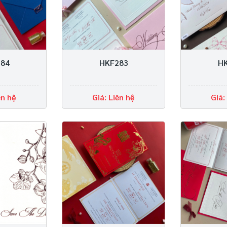
84
HKF283
H
ên hệ
Giá: Liên hệ
Giá: