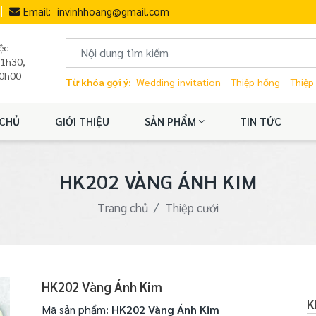
Email:
invinhhoang@gmail.com
ệc
11h30,
20h00
Từ khóa gợi ý:
Wedding invitation
Thiệp hồng
Thiệp
CHỦ
GIỚI THIỆU
SẢN PHẨM
TIN TỨC
HK202 VÀNG ÁNH KIM
Trang chủ
Thiệp cưới
HK202 Vàng Ánh Kim
K
Mã sản phẩm:
HK202 Vàng Ánh Kim