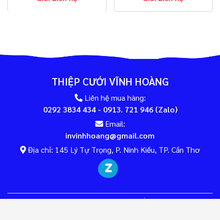
THIỆP CƯỚI VĨNH HOÀNG
Liên hệ mua hàng:
0292 3834 434 - 0913. 721 946 (Zalo)
Email:
invinhhoang@gmail.com
Địa chỉ: 145 Lý Tự Trọng, P. Ninh Kiều, TP. Cần Thơ
Đang online:
17
Tổng cộng: 96791
© 2020 Thiệp cưới Vĩnh Hoàng