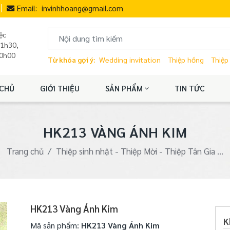
Email:
invinhhoang@gmail.com
ệc
11h30,
20h00
Từ khóa gợi ý:
Wedding invitation
Thiệp hồng
Thiệp
CHỦ
GIỚI THIỆU
SẢN PHẨM
TIN TỨC
HK213 VÀNG ÁNH KIM
Trang chủ
Thiệp sinh nhật - Thiệp Mời - Thiệp Tân Gia ...
HK213 Vàng Ánh Kim
K
Mã sản phẩm:
HK213 Vàng Ánh Kim