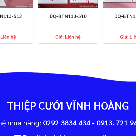
-BTN113-510
DQ-BTN113-509
DQ-BT
Giá: Liên hệ
Giá: Liên hệ
Giá:
THIỆP CƯỚI VĨNH HOÀNG
hệ mua hàng:
0292 3834 434 - 0913. 721 94