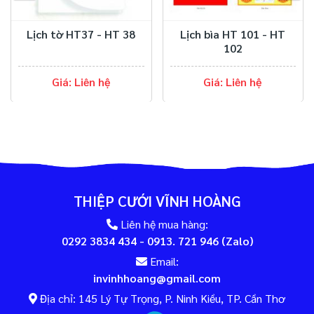
Lịch tờ HT37 - HT 38
Lịch bìa HT 101 - HT
102
Giá: Liên hệ
Giá: Liên hệ
THIỆP CƯỚI VĨNH HOÀNG
Liên hệ mua hàng:
0292 3834 434 - 0913. 721 946 (Zalo)
Email:
invinhhoang@gmail.com
Địa chỉ: 145 Lý Tự Trọng, P. Ninh Kiều, TP. Cần Thơ